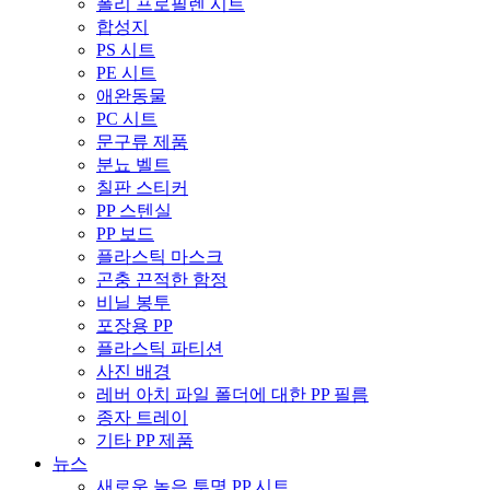
폴리 프로필렌 시트
합성지
PS 시트
PE 시트
애완동물
PC 시트
문구류 제품
분뇨 벨트
칠판 스티커
PP 스텐실
PP 보드
플라스틱 마스크
곤충 끈적한 함정
비닐 봉투
포장용 PP
플라스틱 파티션
사진 배경
레버 아치 파일 폴더에 대한 PP 필름
종자 트레이
기타 PP 제품
뉴스
새로운 높은 투명 PP 시트