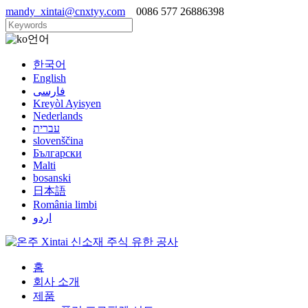
mandy_xintai@cnxtyy.com
0086 577 26886398
언어
한국어
English
فارسی
Kreyòl Ayisyen
Nederlands
עברית
slovenščina
Български
Malti
bosanski
日本語
România limbi
اردو
홈
회사 소개
제품