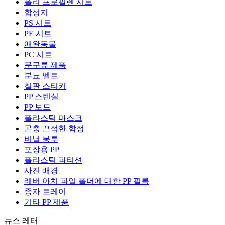
폴리 프로필렌 시트
합성지
PS 시트
PE 시트
애완동물
PC 시트
문구류 제품
분뇨 벨트
칠판 스티커
PP 스텐실
PP 보드
플라스틱 마스크
곤충 끈적한 함정
비닐 봉투
포장용 PP
플라스틱 파티션
사진 배경
레버 아치 파일 폴더에 대한 PP 필름
종자 트레이
기타 PP 제품
뉴스 레터